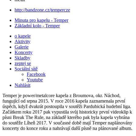
http://bandzone.cz/tempercze
Minuta pro kapelu - Temper
Základní kolo - Temper
o kapele
Aktivity
Galerie
Koncerty
Skladby
zeptej se
Sociální sítě
Facebook
Youtube
Nahlásit
Temper je power/metalcore kapela z Broumova, okr. Náchod,
fungující od srpna 2015. V roce 2016 kapela zaznamenala první
úspěch, když dvakrát postoupila v soutěži Pardubická hudební liga.
Začátkem roku 2017 pak vypustila svůj historicky první videoklip k
písni Break The Rule, na základě kterého pak byla kapela vybrána
do soutěže Líheň 2017. V současné době mají Temper naplánovány
koncerty do konce roku a nahrávají další písně na plánované album.