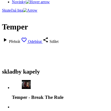
Novinky
Skutečná liga
Temper



Přehrát
Odebírat
Sdílet
skladby kapely
Temper - Break The Rule