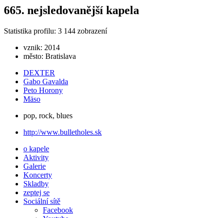
665. nejsledovanější kapela
Statistika profilu:
3 144
zobrazení
vznik:
2014
město:
Bratislava
DEXTER
Gabo Gavalda
Peto Horony
Mäso
pop
,
rock
,
blues
http://www.bulletholes.sk
o kapele
Aktivity
Galerie
Koncerty
Skladby
zeptej se
Sociální sítě
Facebook