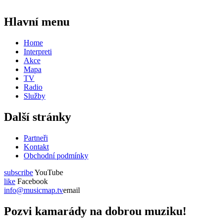
Hlavní menu
Home
Interpreti
Akce
Mapa
TV
Radio
Služby
Další stránky
Partneři
Kontakt
Obchodní podmínky
subscribe
YouTube
like
Facebook
info@musicmap.tv
email
Pozvi kamarády na dobrou muziku!