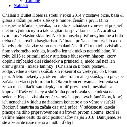
Youtube
Nahlásit
Chalani z Bullet Holes sa stretli v roku 2014 v zostave bicie, basa &
gitara a držali pri sebe z lásky k hudbe, ženám a pivu. Dlho
neúspešne hľadali speváka, no nikto z uchádzačov nevedel prispieť
niečim výnimočným a tak sa gitarista spevákom stal. A začali sa
tvoriť prvé vlastné skladby. Neskôr muselo prísť nevyhnutné a bolo
treba nájsť nového basgitaristu. Náhrada prišla celkom rýchlo a do
kapely priniesla viac vtipu nez chalani čakali. Okrem toho získali v
ňom výborného rečníka, ktorého len tak niekto neprehliadne. V
roku 2016 sa pritrafil mladý gitarista s bluesovým hlasom, ktorý
doplnil chýbajúci diel skladačky a priniesol aj niečo iné než len
druhu gitaru - mladé faninky :) Chalani sa k tomu postavili
zodpovedne a okrem skúšok žili rokenrol so všetkým, čo k tomu
patri. Alebo niekedy :-), okrem rokenrolu mali aj skúšky, no práca sa
začala na viacerých frontoch. Okrem koncertovania a tvorenia sa
zrazu museli tlačiť samolepky a robiť prvý merch, nestíhali sa
kupovať fľaše whiskey a skúšobňa potrebovala viac miesta na
sedenie. Kapela získala zopár verných a poctivých fanúšikov, ktorý
ich nenechali v štichu na žiadnom koncerte a po výhre v súťaži
Rocková maturita sa začala ozajstná práca. V súčasnosti kapela
pracuje na dlho pripravovanom a zároveň prvom albume, ktoré si
veríme nájde cestu do sŕdc poslucháčov na jar 2018. Ďakujeme, že
ste a že šírite naše meno a hudbu ďalej !