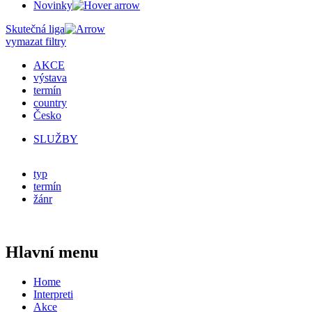
Novinky
Skutečná liga
vymazat filtry
AKCE
výstava
termín
country
Česko
SLUŽBY
typ
termín
žánr
Hlavní menu
Home
Interpreti
Akce